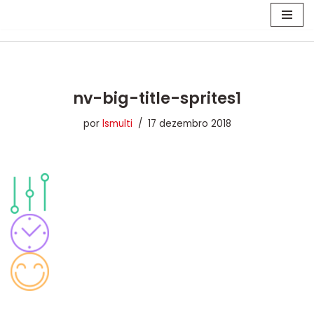
Pular
para
o
conteúdo
nv-big-title-sprites1
por
lsmulti
17 dezembro 2018