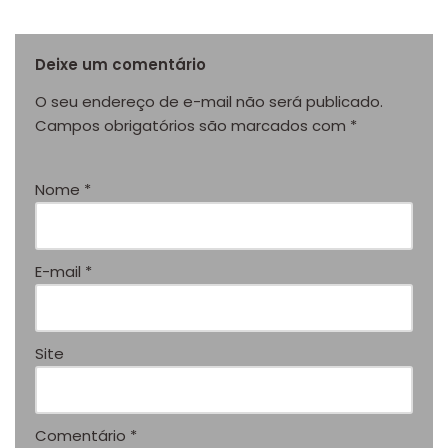
Deixe um comentário
O seu endereço de e-mail não será publicado.
Campos obrigatórios são marcados com
*
Nome
*
E-mail
*
Site
Comentário
*