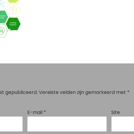
et gepubliceerd.
Vereiste velden zijn gemarkeerd met
*
E-mail
*
Site