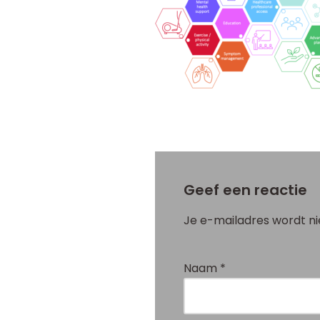
Geef een reactie
Je e-mailadres wordt ni
Naam
*