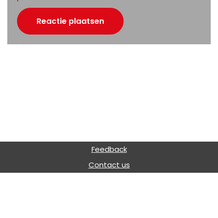
Feedback
Contact us
Nederlands
English
(
Engels
)
Português
(
Portugees, Brazilië
)