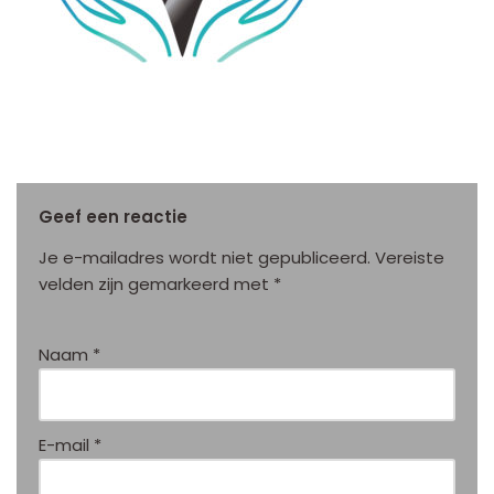
Geef een reactie
Je e-mailadres wordt niet gepubliceerd.
Vereiste
velden zijn gemarkeerd met
*
Naam
*
E-mail
*