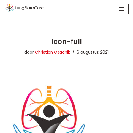
Ga
naar
de
inhoud
Icon-full
door
Christian Osadnik
6 augustus 2021