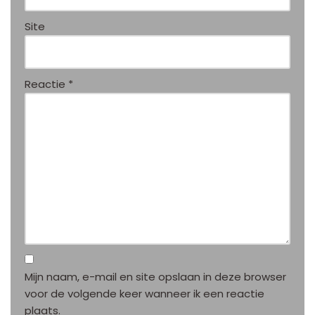
Site
Reactie
*
Mijn naam, e-mail en site opslaan in deze browser
voor de volgende keer wanneer ik een reactie
plaats.